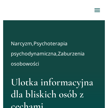
Skip
Tog
to
content
Nav
Home
Narcyzm
,
Psychoterapia
O mnie
psychodynamiczna
,
Zaburzenia
Oferta
osobowości
Porady
Ulotka informacyjna
dla bliskich osób z
Kontakt
cechami